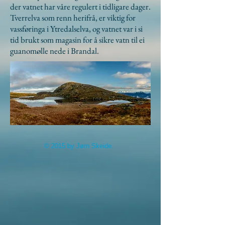
der vatnet har våre regulert i tidligare dager.
Tverrelva som renn herifrå, er viktig for
vassføringa i Ytredalselva, og vatnet var i si
tid brukt som magasin for å sikre vatn til ei
guanomølle nede i Brandal.
© 2015 by Jørn Skeide.