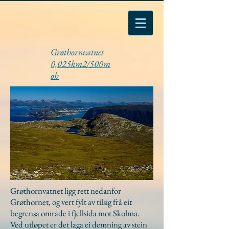
Grøthornvatnet
0,025km2/500m
oh
Grøthornvatnet ligg rett nedanfor
Grøthornet, og vert fylt av tilsig frå eit
begrensa område i fjellsida mot Skolma.
Ved utløpet er det laga ei demning av stein