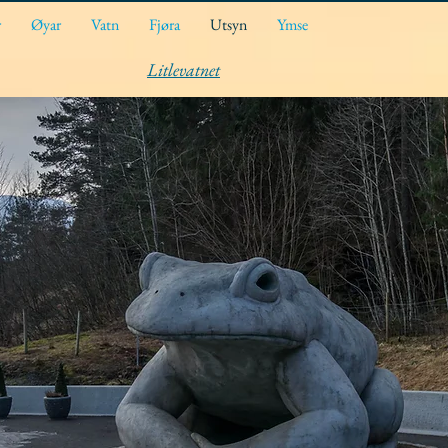
r
Øyar
Vatn
Fjøra
Utsyn
Ymse
Litlevatnet