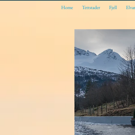
Home
Tettstader
Fjell
Elva