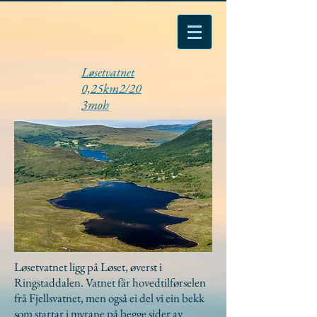
Løsetvatnet
0,25km2/20
3moh
Løsetvatnet ligg på Løset, øverst i
Ringstaddalen. Vatnet får hovedtilførselen
frå Fjellsvatnet, men også ei del vi ein bekk
som startar i myrane på begge sider av