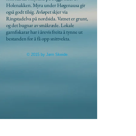
Holenakken. Myra under Høgenausa gir
også godt tilsig. Avløpet skjer via
Ringstadelva på nordsida. Vatnet er grunt,
og det bugnar av småkræde. Lokale
garnfiskarar har i årevis freita å tynne ut
bestanden for å få opp snittvekta.
© 2015 by Jørn Skeide.