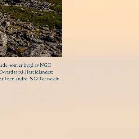
n varde, som er bygd av NGO
GO-vardar på Hareidlandete
e til den andre. NGO er no ein