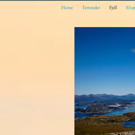
Home
Tettstader
Fjell
Elva