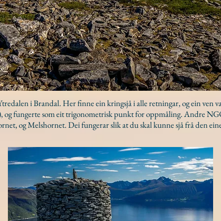
 Ytredalen i Brandal. Her finne ein kringsjå i alle retningar, og ein ve
), og fungerte som eit trigonometrisk punkt for oppmåling. Andre N
net, og Melshornet. Dei fungerar slik at du skal kunne sjå frå den ein