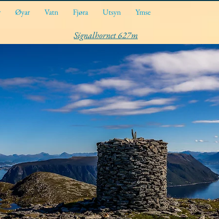
r
Øyar
Vatn
Fjøra
Utsyn
Ymse
Signalhornet 627m