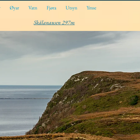
r
Øyar
Vatn
Fjøra
Utsyn
Ymse
Skålanausen 297m