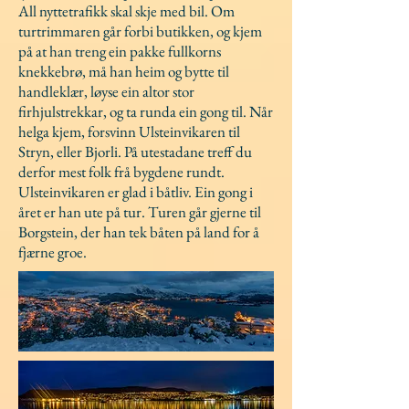
All nyttetrafikk skal skje med bil. Om
turtrimmaren går forbi butikken, og kjem
på at han treng ein pakke fullkorns
knekkebrø, må han heim og bytte til
handleklær, løyse ein altor stor
firhjulstrekkar, og ta runda ein gong til. Når
helga kjem, forsvinn Ulsteinvikaren til
Stryn, eller Bjorli. På utestadane treff du
derfor mest folk frå bygdene rundt.
Ulsteinvikaren er glad i båtliv. Ein gong i
året er han ute på tur. Turen går gjerne til
Borgstein, der han tek båten på land for å
fjærne groe.