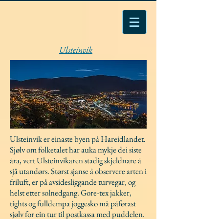
Ulsteinvik
Ulsteinvik er einaste byen på Hareidlandet.
Sjølv om folketalet har auka mykje dei siste
åra, vert Ulsteinvikaren stadig skjeldnare å
sjå utandørs. Størst sjanse å observere arten i
friluft, er på avsidesliggande turvegar, og
helst etter solnedgang. Gore-tex jakker,
tights og fulldempa joggesko må påførast
sjølv for ein tur til postkassa med puddelen.