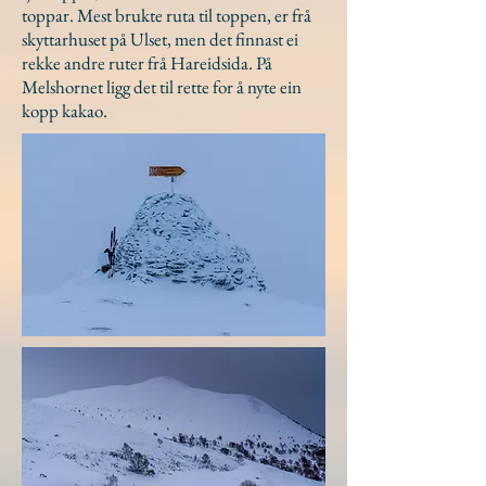
toppar. Mest brukte ruta til toppen, er frå
skyttarhuset på Ulset, men det finnast ei
rekke andre ruter frå Hareidsida. På
Melshornet ligg det til rette for å nyte ein
kopp kakao.