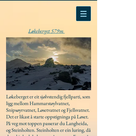
Løkeberget 579m
Løkeberget er eit sjølvstendig fjellparti, som
ligg mellom Hammarstøylvatnet,
Snipsøyrvatnet, Løsetvatnet og Fjellsvatnet.
Det er likast å starte oppstigninga på Løset.
På veg mot toppen passerar du Langheida,
og Steinholten. Steinholten er ein luring, då